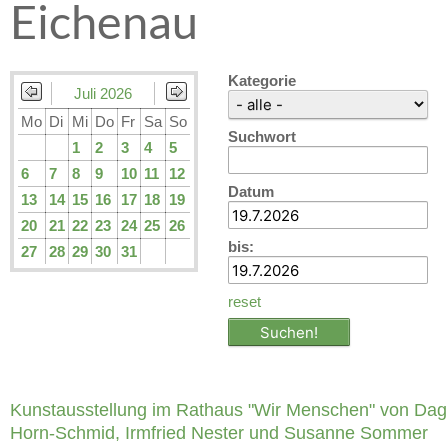
Eichenau
Kategorie
Juli 2026
Mo
Di
Mi
Do
Fr
Sa
So
Suchwort
1
2
3
4
5
6
7
8
9
10
11
12
Datum
13
14
15
16
17
18
19
20
21
22
23
24
25
26
bis:
27
28
29
30
31
reset
Kunstausstellung im Rathaus "Wir Menschen" von Da
Horn-Schmid, Irmfried Nester und Susanne Sommer