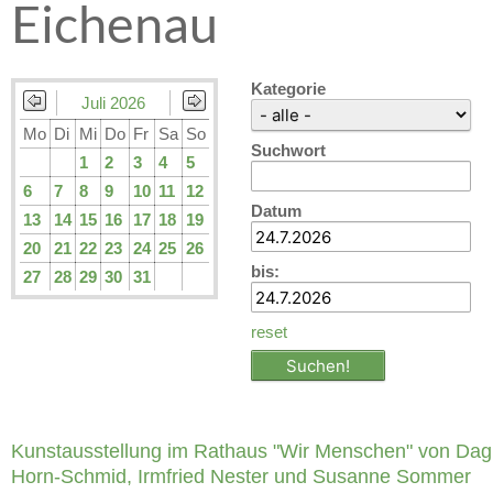
Eichenau
Kategorie
Juli 2026
Mo
Di
Mi
Do
Fr
Sa
So
Suchwort
1
2
3
4
5
6
7
8
9
10
11
12
Datum
13
14
15
16
17
18
19
20
21
22
23
24
25
26
bis:
27
28
29
30
31
reset
Kunstausstellung im Rathaus "Wir Menschen" von Da
Horn-Schmid, Irmfried Nester und Susanne Sommer