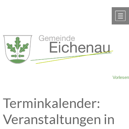
Zum Inhalt
,
zur Navigation
oder
zur Startseite
springen.
chließen
M
Vorlesen
Terminkalender:
Veranstaltungen in