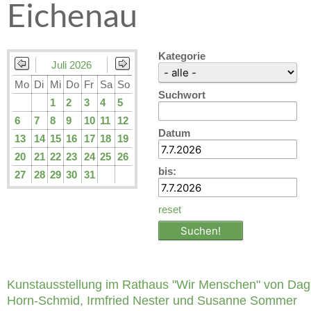
Eichenau
Kategorie
Juli 2026
Mo
Di
Mi
Do
Fr
Sa
So
Suchwort
1
2
3
4
5
6
7
8
9
10
11
12
Datum
13
14
15
16
17
18
19
20
21
22
23
24
25
26
bis:
27
28
29
30
31
reset
Kunstausstellung im Rathaus "Wir Menschen" von Da
Horn-Schmid, Irmfried Nester und Susanne Sommer