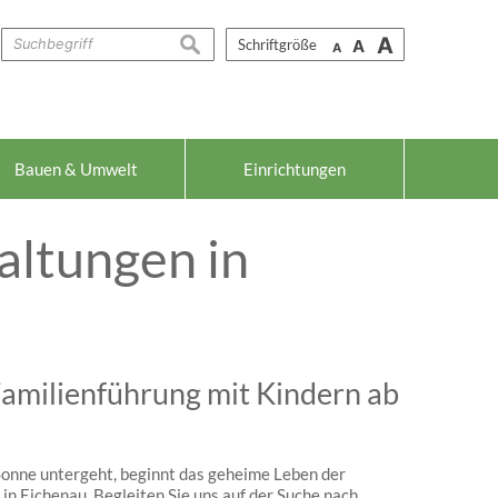
A
suchen
Schriftgröße
A
A
Bauen & Umwelt
Einrichtungen
altungen in
Familienführung mit Kindern ab
onne untergeht, beginnt das geheime Leben der
in Eichenau. Begleiten Sie uns auf der Suche nach