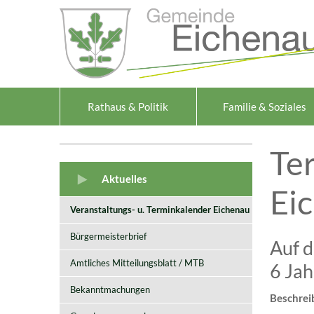
Zum Inhalt
,
zur Navigation
oder
zur Startseite
springen.
Rathaus & Politik
Familie & Soziales
Te
Aktuelles
Ei
Veranstaltungs- u. Terminkalender Eichenau
Bürgermeisterbrief
Auf d
Amtliches Mitteilungsblatt / MTB
6 Jah
Bekanntmachungen
Beschrei