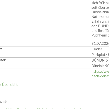
sich früh a
seit über z
Umweltbil
Naturschutz
Erfahrung i
den BUND N
und ihre T
Puchheim S
31.07.202
e:
Kinder
Parkplatz 
ter:
BÜNDNIS 9
Bündnis 9
https://ww
nach-den-t
r Übersicht
oads