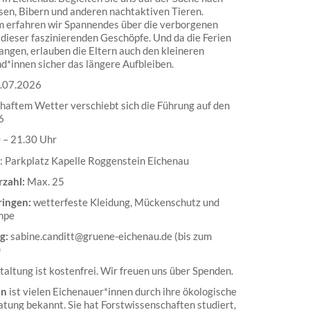
en, Bibern und anderen nachtaktiven Tieren.
erfahren wir Spannendes über die verborgenen
 dieser faszinierenden Geschöpfe. Und da die Ferien
angen, erlauben die Eltern auch den kleineren
d*innen sicher das längere Aufbleiben.
.07.2026
lhaftem Wetter verschiebt sich die Führung auf den
6
 – 21.30 Uhr
: Parkplatz Kapelle Roggenstein Eichenau
rzahl:
Max. 25
ringen:
wetterfeste Kleidung, Mückenschutz und
mpe
g:
sabine.canditt@gruene-eichenau.de (bis zum
)
taltung ist kostenfrei. Wir freuen uns über Spenden.
on
ist vielen Eichenauer*innen durch ihre ökologische
tung bekannt. Sie hat Forstwissenschaften studiert,