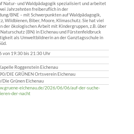
uf Natur‑ und Waldpädagogik spezialisiert und arbeitet
wei Jahrzehnten freiberuflich in der
dung/BNE – mit Schwerpunkten auf Waldpädagogik,
, Wildbienen, Biber, Moore, Klimaschutz. Sie hat viel
n der ökologischen Arbeit mit Kindergruppen, z.B. über
aturschutz (BN) in Eichenau und Fürstenfeldbruck
ätigkeit als Umweltbildnerin an der Ganztagsschule in
üd.
6 von 19:30
bis 21:30 Uhr
Kapelle Roggenstein Eichenau
0/DIE GRÜNEN Ortsverein Eichenau
0/Die Grünen Eichenau
w.gruene-eichenau.de/2026/06/06/auf-der-suche-
ieren-der-nacht