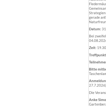
Fledermäus
Gemeinsam 
Strategien
gerade anf
Naturfreun
Datum:
31
Bei zweife
04.08.202
Zeit:
19.30
Treffpunkt
Teilnehme
Bitte mitb
Taschenla
Anmeldun
27.7.2026
Die Verans
Anke Sim
Gartenbera