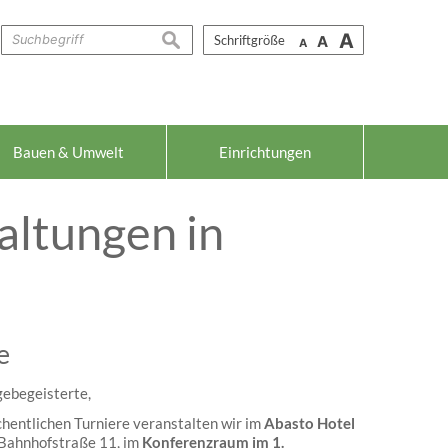
A
suchen
Schriftgröße
A
A
Bauen & Umwelt
Einrichtungen
altungen in
e
gebegeisterte,
hentlichen Turniere veranstalten wir im
Abasto Hotel
 Bahnhofstraße 11, im
Konferenzraum im 1.