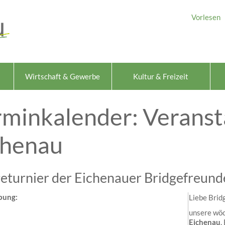
Vorlesen
Wirtschaft & Gewerbe
Kultur & Freizeit
rminkalender: Veranst
chenau
eturnier der Eichenauer Bridgefreund
bung:
Liebe Brid
unsere wöc
Eichenau
,