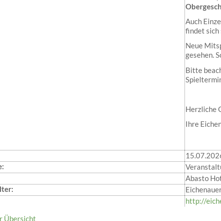
Obergesc
Auch Einze
findet sich
Neue Mitsp
gesehen. Sc
Bitte beac
Spieltermin
Herzliche
Ihre Eiche
15.07.202
e:
Veranstalt
Abasto Hot
ter:
Eichenauer
http://eic
r Übersicht