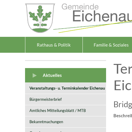
Zum Inhalt
,
zur Navigation
oder
zur Startseite
springen.
Rathaus & Politik
Familie & Soziales
Te
Aktuelles
Ei
Veranstaltungs- u. Terminkalender Eichenau
Bürgermeisterbrief
Bridg
Amtliches Mitteilungsblatt / MTB
Beschrei
Bekanntmachungen