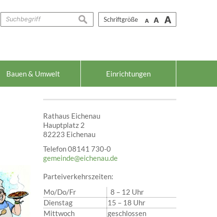
A
suchen
Schriftgröße
A
A
Bauen & Umwelt
Einrichtungen
Rathaus Eichenau
Hauptplatz 2
82223 Eichenau
Telefon 08141 730-0
gemeinde@eichenau.de
Parteiverkehrszeiten:
Mo/Do/Fr
8 – 12 Uhr
Dienstag
15 – 18 Uhr
Mittwoch
geschlossen