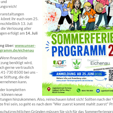
 und
ungsreich!
eranstaltungen
könnt ihr euch vom 25.
inschließlich 13. Juli
die Verlosung aller
gen erfolgt am
14. Juli
ng über:
www.unser-
ogramm.de/eichenau
Wenn finanzielle
zung benötigt wird,
ch gerne vertraulich
141-730 8500 bei uns -
ne Stiftung, die die
bernehmen kann.
der kompletten
t können neue
tungen hinzukommen. Also, reinschauen lohnt sich! Sollten nach der
ze frei sein, so geht es nach dem "Wer zuerst kommt mahlt zuerst" Pr
nschutzrechtlichen Gründen müssen Sie sich für das Sommerferienp