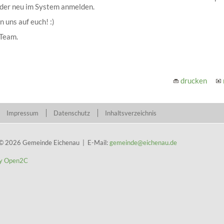
der neu im System anmelden.
n uns auf euch! :)
 Team.
drucken
Impressum
Datenschutz
Inhaltsverzeichnis
 © 2026 Gemeinde Eichenau | E-Mail:
gemeinde@eichenau.de
y Open2C