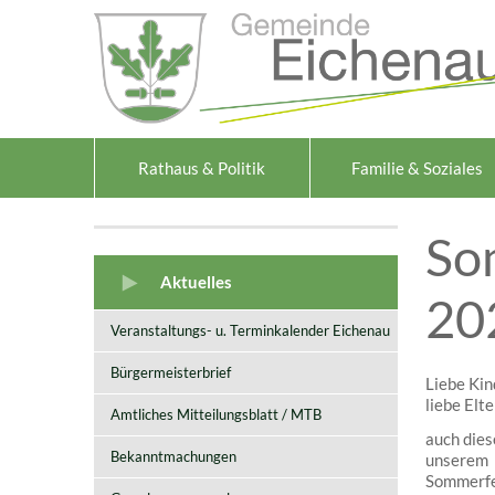
Zum Inhalt
,
zur Navigation
oder
zur Startseite
springen.
Rathaus & Politik
Familie & Soziales
So
Aktuelles
20
Veranstaltungs- u. Terminkalender Eichenau
Bürgermeisterbrief
Liebe Kin
liebe Elte
Amtliches Mitteilungsblatt / MTB
auch dies
Bekanntmachungen
unserem
Sommerf