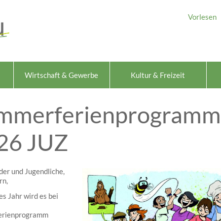
Vorlesen
Wirtschaft & Gewerbe
Kultur & Freizeit
mmerferienprogramm
26 JUZ
der und Jugendliche,
rn,
es Jahr wird es bei
erienprogramm