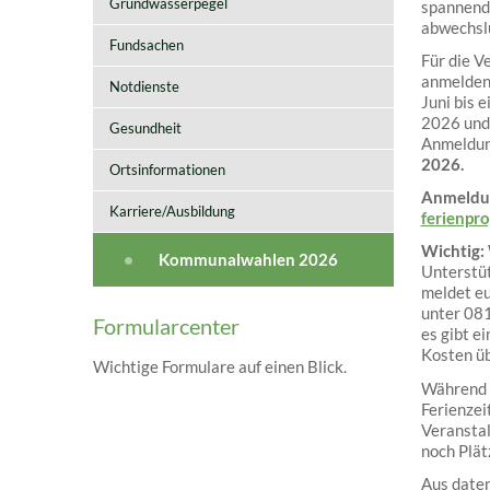
Grundwasserpegel
spannend
abwechsl
Fundsachen
Für die V
anmelden 
Notdienste
Juni bis e
2026 und 
Gesundheit
Anmeldun
2026.
Ortsinformationen
Anmeldu
Karriere/Ausbildung
ferienpr
Wichtig:
Kommunalwahlen 2026
Unterstüt
meldet eu
unter 08
Formularcenter
es gibt ei
Kosten ü
Wichtige Formulare auf einen Blick.
Während 
Ferienzei
Veranstal
noch Plät
Aus date